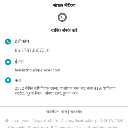
सोशल मीडिया
त्वरित संपर्क करें
टेलीफोन
86-17873657316
ई-मेल
feliciazhou@pa.ecer.com
पता
2332 कैबिन वाणिज्यिक प्लाजा, शाओशान मध्य रोड नंबर 419, शाज़ितांग
स्ट्रीट, युहुआ जिला, चांगशा शहर, हुनान प्रांत
गोपनीयता नीति
|
साइटमैप
चीन अच्छा गुणवत्ता मोबाइल फोन सिग्नल जैमर आपूर्तिकर्ता. कॉपीराइट © 2018-2026
Changsha Purple Horn E-Commerce Co., Ltd. सर्वाधिकार सुरक्षित।