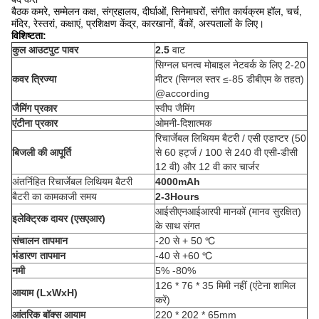
बैठक कमरे, सम्मेलन कक्ष, संग्रहालय, दीर्घाओं, सिनेमाघरों, संगीत कार्यक्रम हॉल, चर्च,
मंदिर, रेस्तरां, कक्षाएं, प्रशिक्षण केंद्र, कारखानों, बैंकों, अस्पतालों के लिए।
विशिष्टता:
कुल आउटपुट पावर
2.5
वाट
सिग्नल घनत्व मोबाइल नेटवर्क के लिए 2-20
कवर त्रिज्या
मीटर (सिग्नल स्तर ≤-85 डीबीएम के तहत)
@according
जैमिंग प्रकार
स्वीप जैमिंग
एंटीना प्रकार
ओमनी-दिशात्मक
रिचार्जेबल लिथियम बैटरी / एसी एडाप्टर (50
बिजली की आपूर्ति
से 60 हर्ट्ज / 100 से 240 वी एसी-डीसी
12 वी) और 12 वी कार चार्जर
अंतर्निहित रिचार्जेबल लिथियम बैटरी
4000mAh
बैटरी का कामकाजी समय
2-3Hours
आईसीएनआईआरपी मानकों (मानव सुरक्षित)
इलेक्ट्रिक दायर (एसएआर)
के साथ संगत
संचालन तापमान
-20 से + 50 ℃
भंडारण तापमान
-40 से +60 ℃
नमी
5% -80%
126 * 76 * 35 मिमी नहीं (एंटेना शामिल
आयाम (LxWxH)
करें)
आंतरिक बॉक्स आयाम
220 * 202 * 65mm