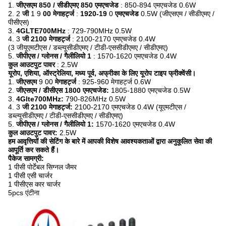
1.
जीएसएम 850 / सीडीएमए 850 एमएचजेड
: 850-894 एमएचजेड 0.6W
2. 2
जी
1 9
00 मेगाहर्ट्ज
:
1920-19
0
एमएचजेड
0.5W (जीएसएम / सीडीएमए /
पीसीएस)
3.
4GLTE700MHz
: 729-790MHz 0.5W
4. 3
जी 2100 मेगाहर्ट्ज
: 2100-2170 एमएचजेड 0.4W
(3 जीयूएमटीएस / डब्ल्यूसीडीएमए / टीडी-एससीडीएमए / सीडीएमए)
5.
जीपीएस / ग्लोनस / गैलीलियो 1
: 1570-1620 एमएचजेड 0.4W
कुल आउटपुट पावर
: 2.5W
यूरोप, एशिया, ऑस्ट्रेलिया, मध्य पूर्व, अफ्रीका के लिए यूरोप टाइप फ्रीक्वेंसी।
1.
जीएसएम
9 00
मेगाहर्ट्ज
: 925-960 मेगाहर्ट्ज 0.6W
2.
जीएसएम / डीसीएस 1800 एमएचजेड:
1805-1880 एमएचजेड 0.5W
3.
4Glte700MHz:
790-826MHz 0.5W
4. 3
जी 2100 मेगाहर्ट्ज:
2100-2170 एमएचजेड 0.4W (यूएमटीएस /
डब्ल्यूसीडीएमए / टीडी-एससीडीएमए / सीडीएमए)
5.
जीपीएस / ग्लोनस / गैलीलियो 1:
1570-1620 एमएचजेड 0.4W
कुल आउटपुट पावर:
2.5W
हम आवृत्तियों की सेटिंग के बारे में आपकी विशेष आवश्यकताओं द्वारा अनुकूलित सेवा की
आपूर्ति कर सकते हैं।
पैकेज सामग्री:
1 पीसी पोर्टेबल सिग्नल जैमर
1 पीसी एसी चार्जर
1 पीसीएस कार चार्जर
5pcs एंटीना