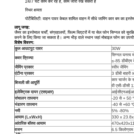
24/7 घंटे काम कर रहे हैं, काम जारी रख सकते हैं
स्थिर क्षमता
पोर्टेबिलिटी: वाहन पावर केबल शामिल वाहन में सीधे जामिंग कार बम का इस्त
लागू जगह:
जैमर का इस्तेमाल चर्चों, संग्रहालयों, फिल्म थिएटरों में या सेल फोन सिग्नल को सुरक्षि
करने के लिए किया जा सकता है। अन्य भीड़ वाले स्थान जहां मोबाइल फोन का उपयोग 
विशेष विवरण:
कुल आउटपुट पावर
30W
सिग्नल घनत्व 
कवर त्रिज्या
≤-85 डीबीएम
जैमिंग प्रकार
स्वीप जैमिंग
एंटीना प्रकार
3 डीबी बाहरी 
कार चार्जर के 
बिजली की आपूर्ति
वी एसी-डीसी 1
इलेक्ट्रिक दायर (एसएआर)
आईसीएनआईआरपी
संचालन तापमान
-20 से + 50
भंडारण तापमान
-40 से +60 
नमी
5% -80%
आयाम (LxWxH)
330 x 23.8x 6
आंतरिक बॉक्स आयाम
470x420x
वजन
6.5 किलोग्राम