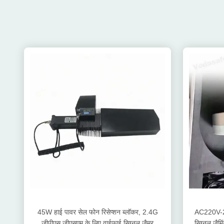
45W हाई पावर सेल फोन रिसेप्शन ब्लॉकर, 2.4G
AC220V-24
जीपीएस जीएसएम के लिए वाईफाई सिग्नल जैमर
सिग्नल जैम