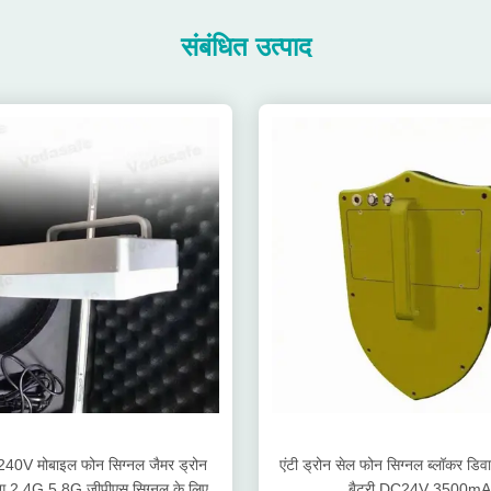
संबंधित उत्पाद
0V मोबाइल फोन सिग्नल जैमर ड्रोन
एंटी ड्रोन सेल फोन सिग्नल ब्लॉकर डिव
िंग 2.4G 5.8G जीपीएस सिग्नल के लिए
बैटरी DC24V 3500mA