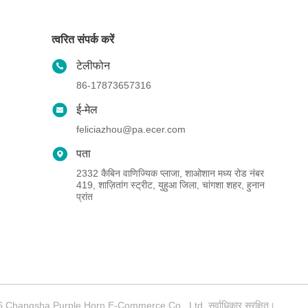
त्वरित संपर्क करें
टेलीफोन
86-17873657316
ई-मेल
feliciazhou@pa.ecer.com
पता
2332 कैबिन वाणिज्यिक प्लाजा, शाओशान मध्य रोड नंबर
419, शाज़ितांग स्ट्रीट, युहुआ जिला, चांगशा शहर, हुनान
प्रांत
8-2026 Changsha Purple Horn E-Commerce Co., Ltd. सर्वाधिकार सुरक्षित।