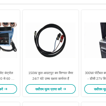
ोट कंट्रोल
150W कुल आउटपुट बम सिग्नल जैमर
300W पोर्टेबल ब
-20 से 60 ℃
24/7 घंटे उच्च दक्षता कार्यरत हैं
- डीसी 27V बिज
ी
करें
सर्वोत्तम मूल्य प्राप्त करें
सर्वोत्तम मू