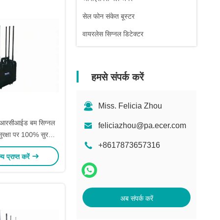
सेल फोन संकेत बूस्टर
वायरलेस सिग्नल डिटेक्टर
हमसे संपर्क करें
Miss. Felicia Zhou
 आरसीआईड बम सिग्नल
feliciazhou@pa.ecer.com
सुरक्षा पर 100% सुरक्षित
+8617873657316
सडब्ल्यूआर
ल्य प्राप्त करें
अब संपर्क करें